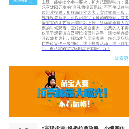
2016年01月
主题，能够缩小参与要求，扩大范围影响力；且
乐享沭阳开发的“音视频投票系统”不再像以往的
传照片投票，那样局限性太大，宣传效果一般，
视频投票系统，可以记录宝宝最萌的瞬间，或者
摄宝宝的才艺展示都可以上传，这样就会有人在
票的时候观看，宣传效果会更大，投票的人不再
仅限于观看请自己帮忙投票的选手；活动举办后
开设颁奖典礼，现场才艺展示表演，晚会现场场
广告位宣传一步到位，线上投票活动，线下颁奖
礼，自己家的宝宝比明星更有吸引力！
查看更
“高级投票”终极拉票攻略，小编亲传