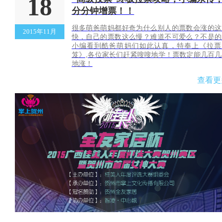
18
分分钟增票！！
很多萌爸萌妈都好奇为什么别人的票数会涨的这
2015年11月
快，自己的票数这么慢？难道不可爱么？不是的
小编看到酷爸萌妈们如此认真，特奉上《拉票
笈》,各位家长们赶紧嗖嗖地学！票数定能几百几
地涨！
查看更