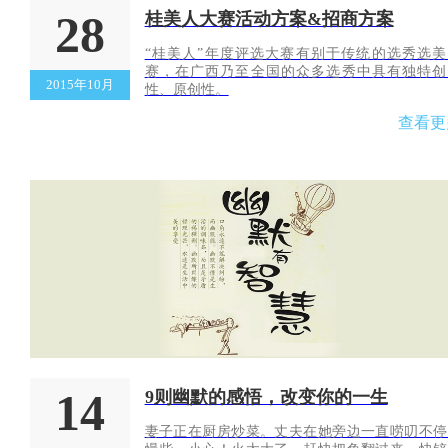
28
桂美人大赛活动方案&招商方案
“桂美人”年度评选大赛有别于传统的选秀选美
赛，在广西乃至全国的众多选秀中具有独特创
2015年10月
性、原创性。
查看更
14
9则幽默的感悟，改变你的一生
妻子正在厨房炒菜。丈夫在她旁边一直唠叨不停